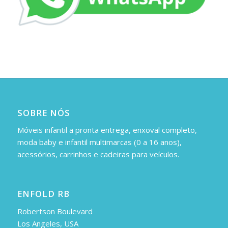
SOBRE NÓS
Móveis infantil a pronta entrega, enxoval completo,
moda baby e infantil multimarcas (0 a 16 anos),
acessórios, carrinhos e cadeiras para veículos.
ENFOLD RB
Robertson Boulevard
Los Angeles, USA