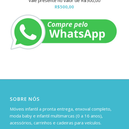
Vale presente no valor de R$500,00
R$
500,00
SOBRE NÓS
Móveis infantil a pronta entrega, enxoval completo,
moda baby e infantil multimarcas (0 a 16 anos),
acessórios, carrinhos e cadeiras para veículos.