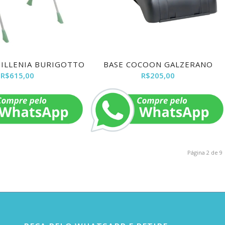
ILLENIA BURIGOTTO
BASE COCOON GALZERANO
R$
615,00
R$
205,00
Página 2 de 9