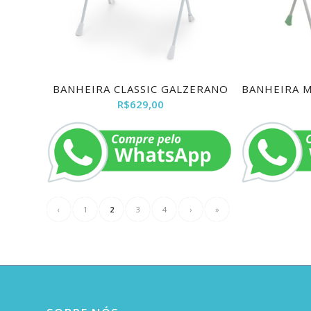
BANHEIRA CLASSIC GALZERANO
BANHEIRA M
R$
629,00
‹
1
2
3
4
›
»