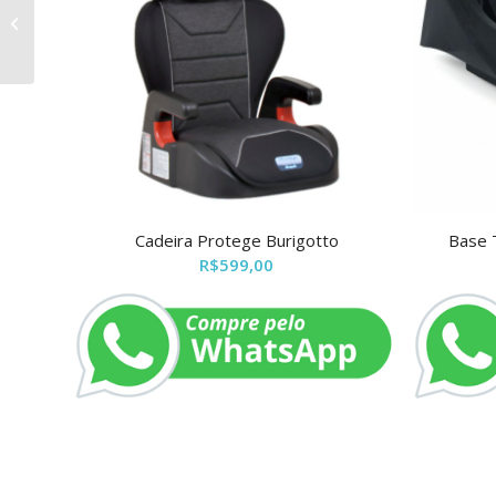
Cama Lua Peroba
Móveis
Cadeira Protege Burigotto
Base T
R$
599,00