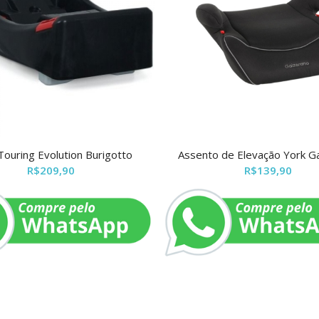
ouring Evolution Burigotto
Assento de Elevação York G
R$
209,90
R$
139,90